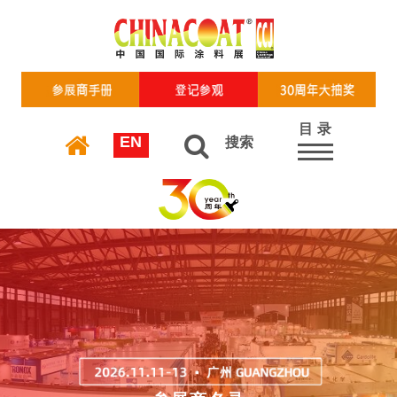
目 录
EN
搜索