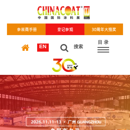
目 录
EN
搜索