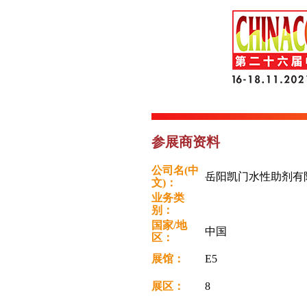
参展商资料
公司名(中
岳阳凯门水性助剂
文)：
业务类
别：
国家/地
中国
区：
展馆：
E5
展区：
8