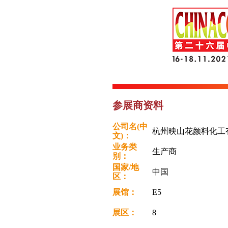
参展商资料
公司名(中
杭州映山花颜料化工
文)：
业务类
生产商
别：
国家/地
中国
区：
展馆：
E5
展区：
8