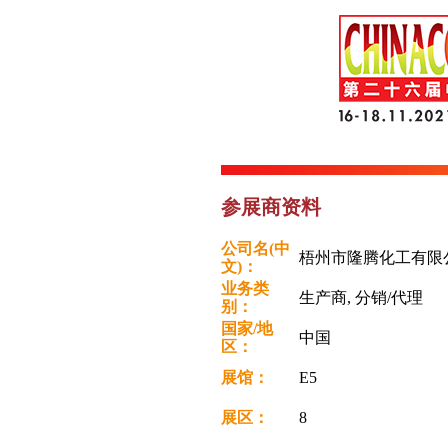
参展商资料
公司名(中
梧州市隆腾化工有限
文)：
业务类
生产商, 分销/代理
别：
国家/地
中国
区：
展馆：
E5
展区：
8