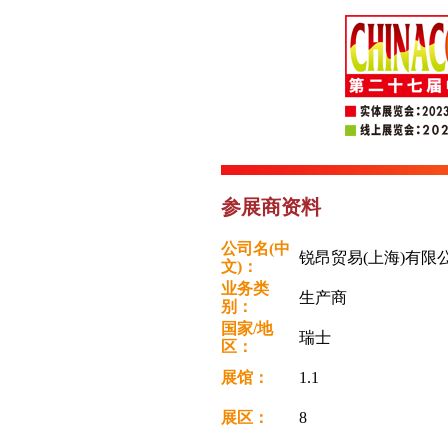
参展商资料
公司名(中
锐昂贸易(上海)有限
文)：
业务类
生产商
别：
国家/地
瑞士
区：
展馆：
1.1
展区：
8