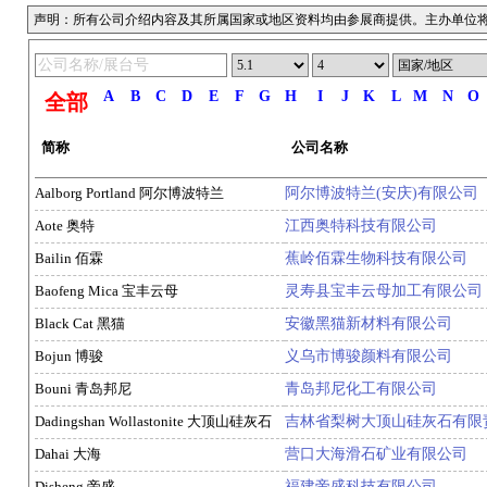
声明：所有公司介绍内容及其所属国家或地区资料均由参展商提供。主办单位
A
B
C
D
E
F
G
H
I
J
K
L
M
N
O
全部
简称
公司名称
Aalborg Portland 阿尔博波特兰
阿尔博波特兰(安庆)有限公司
Aote 奥特
江西奥特科技有限公司
Bailin 佰霖
蕉岭佰霖生物科技有限公司
Baofeng Mica 宝丰云母
灵寿县宝丰云母加工有限公司
Black Cat 黑猫
安徽黑猫新材料有限公司
Bojun 博骏
义乌市博骏颜料有限公司
Bouni 青岛邦尼
青岛邦尼化工有限公司
Dadingshan Wollastonite 大顶山硅灰石
吉林省梨树大顶山硅灰石有限
Dahai 大海
营口大海滑石矿业有限公司
Disheng 帝盛
福建帝盛科技有限公司