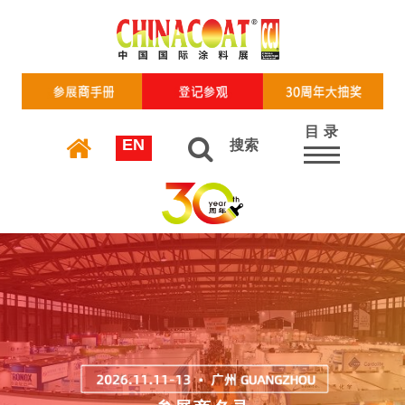
目 录
EN
搜索