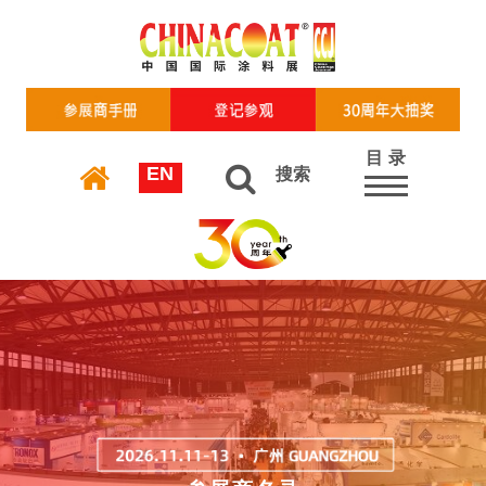
目 录
EN
搜索