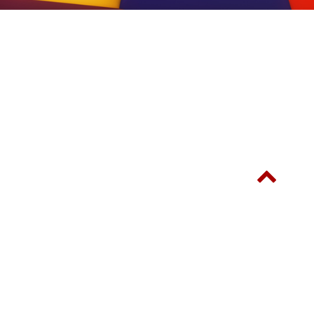
© SINOSTAR-ITE INTERNATIONAL LIMITED 新展星展