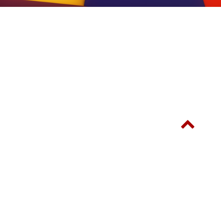
© SINOSTAR-ITE INTERNATIONAL LIMITED 新展星展