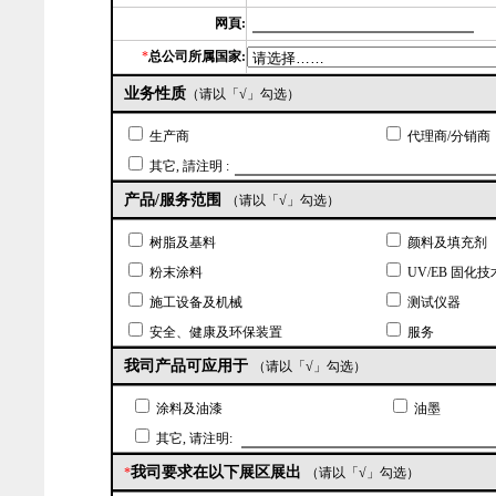
网頁:
*
总公司所属国家:
业务性质
（请以「√」勾选）
生产商
代理商/分销商
其它, 請注明 :
产品/服务范围
（请以「√」勾选）
树脂及基料
颜料及填充剂
粉末涂料
UV/EB 固化
施工设备及机械
测试仪器
安全、健康及环保装置
服务
我司产品可应用于
（请以「√」勾选）
涂料及油漆
油墨
其它, 请注明:
我司要求在以下展区展出
*
（请以「√」勾选）