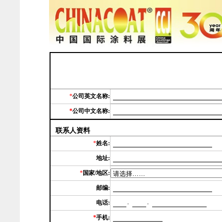
*
公司英文名称:
*
公司中文名称:
联系人资料
*
姓名:
地址:
*
国家/地区:
邮编:
电话:
-
-
*
手机: