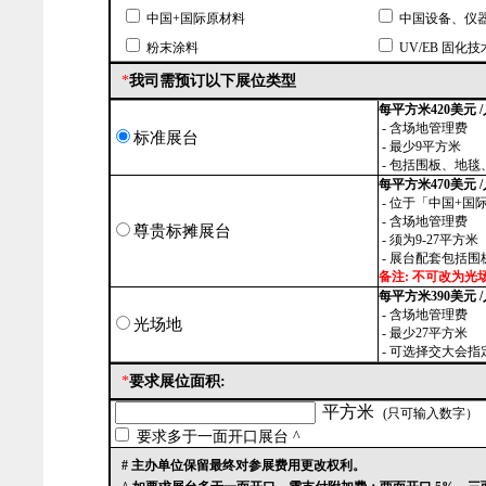
中国+国际原材料
中国设备、仪
粉末涂料
UV/EB 固化
*
我司需预订以下展位类型
每平方米420美元 /
- 含场地管理费
标准展台
- 最少9平方米
- 包括围板、地毯
每平方米470美元 /
- 位于「中国+
- 含场地管理费
尊贵标摊展台
- 须为9-27平方米
- 展台配套包括
备注: 不可改为光
每平方米390美元 /
- 含场地管理费
光场地
- 最少27平方米
- 可选择交大会
*
要求展位面积:
平方米
(只可输入数字）
要求多于一面开口展台 ^
# 主办单位保留最终对参展费用更改权利。