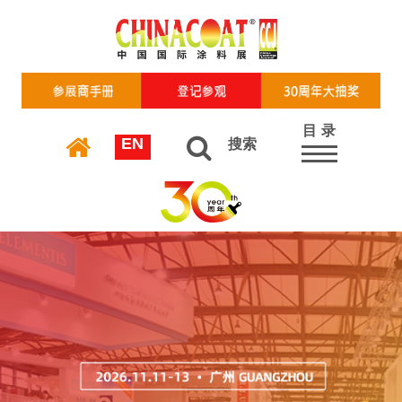
目 录
EN
搜索