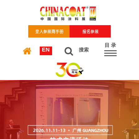
目 录
EN
搜索