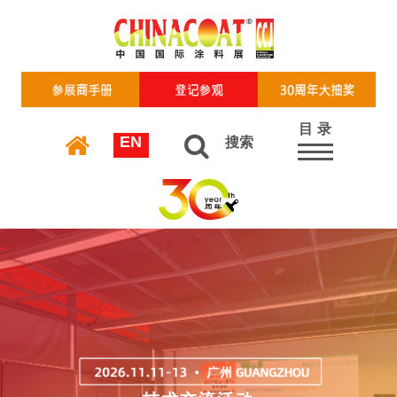
目 录
EN
搜索