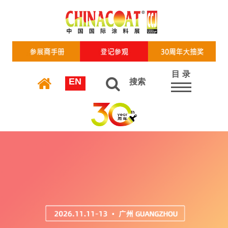
目 录
EN
搜索