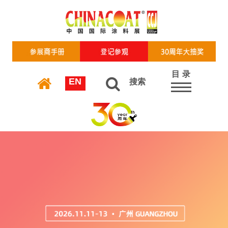
目 录
EN
搜索