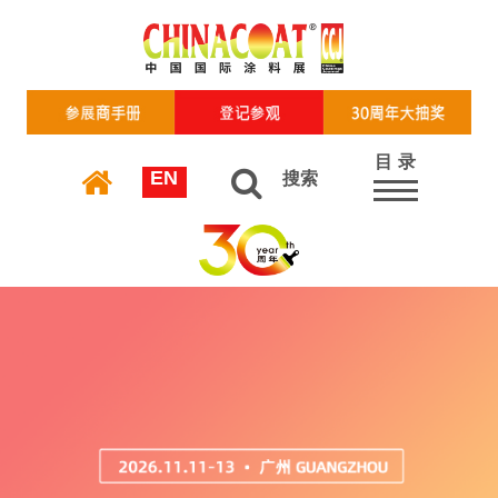
目 录
EN
搜索