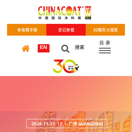
目 录
EN
搜索