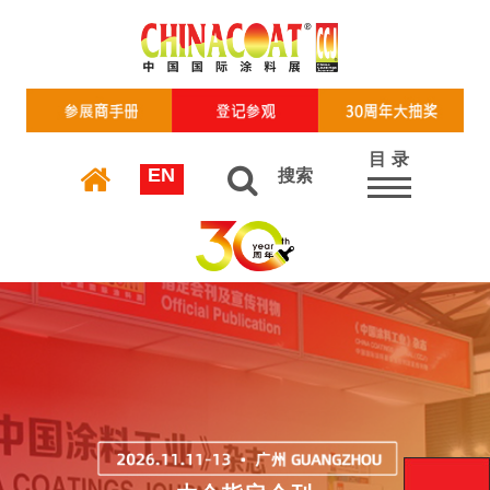
目 录
EN
搜索