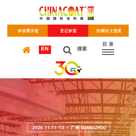
目 录
EN
搜索