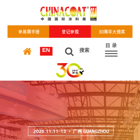
目 录
EN
搜索