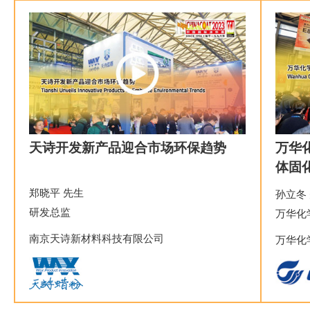
天诗开发新产品迎合市场环保趋势
万华
体固
郑晓平 先生
孙立冬
研发总监
万华化
南京天诗新材料科技有限公司
万华化