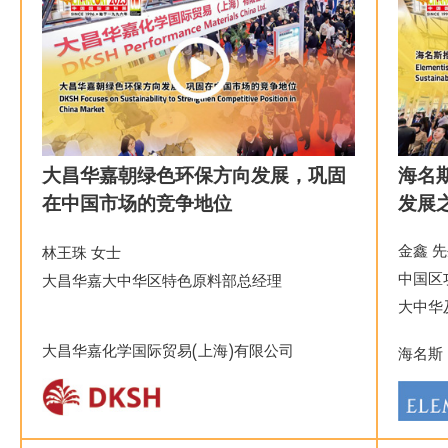
大昌华嘉朝绿色环保方向发展，巩固
海名
在中国市场的竞争地位
发展
金鑫 
林王珠 女士
中国区
大昌华嘉大中华区特色原料部总经理
大中华
大昌华嘉化学国际贸易(上海)有限公司
海名斯