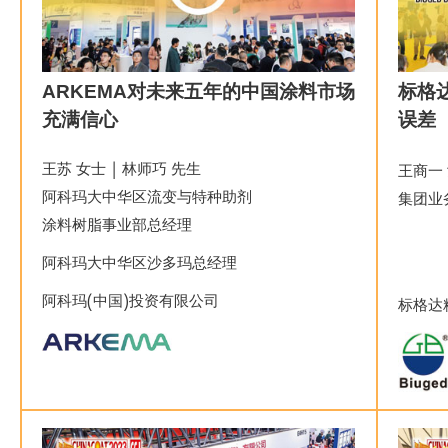
ARKEMA对未来五年的中国涂料市场
标格
充满信心
误差
王苏 女士 | 林师巧 先生
王商一
阿科玛大中华区流变与特种助剂
集团业
涂料树脂事业部总经理
阿科玛大中华区沙多玛总经理
阿科玛(中国)投资有限公司
标格达