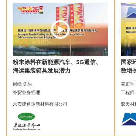
粉末涂料在新能源汽车、5G通信、
国家
海运集装箱具发展潜力
数增
周峰 先生
辜正军
外贸业务经理
工程师
六安捷通达新材料有限公司
擎天材