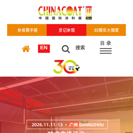
目 录
EN
搜索