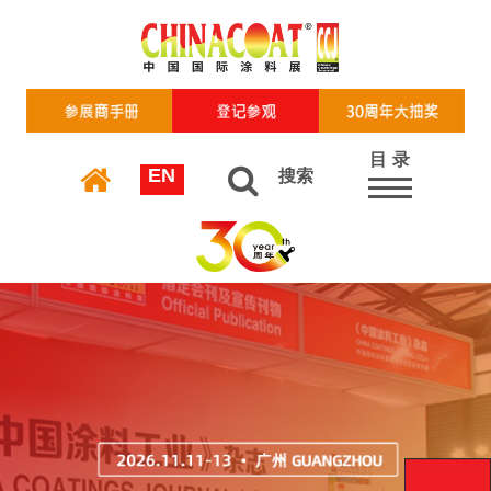
目 录
EN
搜索