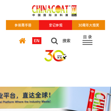
目 录
EN
搜索